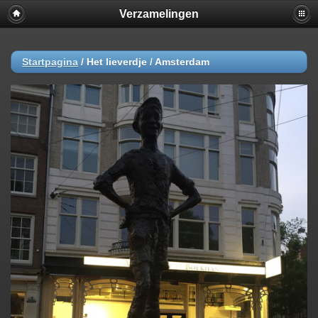
Verzamelingen
Startpagina
/
Het lieverdje / Amsterdam